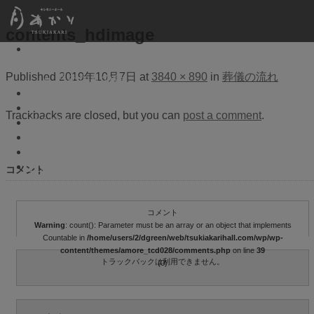
contents_hdimage
月あかりについて
コンセプト
Published
2019年10月7日
at
3840 × 890
in
葬儀の流れ
月あかりの会
葬儀の流れ
料金
Trackbacks are closed, but you can
post a comment
.
館内紹介
参列者の方へ
お問い合わせ
お知らせ
コメント
コメント
Warning
: count(): Parameter must be an array or an object that implements
Countable in
/home/users/2/dgreen/web/tsukiakarihall.com/wp/wp-
content/themes/amore_tcd028/comments.php
on line
39
トラックバックは利用できません。
(0)