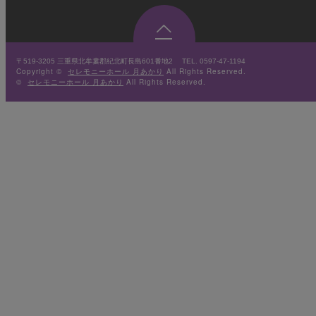

〒519-3205
三重県北牟婁郡紀北町長島601番地2
TEL. 0597-47-1194
Copyright ©
セレモニーホール 月あかり
All Rights Reserved.
©
セレモニーホール 月あかり
All Rights Reserved.